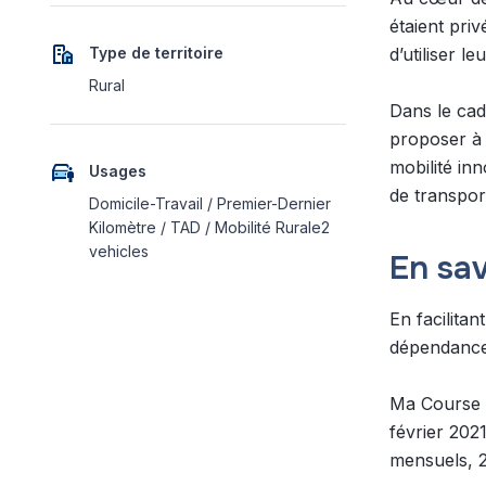
étaient priv
Type de territoire
d’utiliser l
Rural
Dans le ca
proposer à 
mobilité in
Usages
de transpor
Domicile-Travail / Premier-Dernier
Kilomètre / TAD / Mobilité Rurale2
vehicles
En sav
En facilitan
dépendance à
Ma Course S
février 202
mensuels, 2