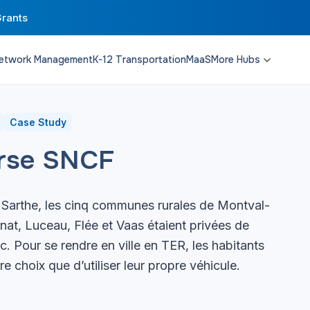
Grants
etwork Management
K-12 Transportation
MaaS
More Hubs
Transit Planning
Funding & Policy
Campus Solutions
Case Study
rse SNCF
 Sarthe, les cinq communes rurales de Montval-
rnat, Luceau, Flée et Vaas étaient privées de
c. Pour se rendre en ville en TER, les habitants
re choix que d’utiliser leur propre véhicule.