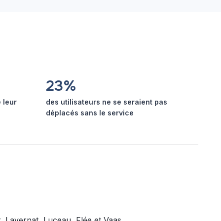
23%
é leur
des utilisateurs ne se seraient pas
déplacés sans le service
, Lavernat, Luceau, Flée et Vaas