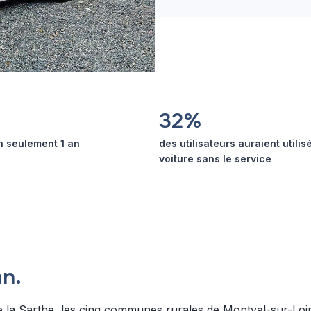
32%
 seulement 1 an
des utilisateurs auraient utilis
voiture sans le service
an.
la Sarthe, les cinq communes rurales de Montval-sur-Loir