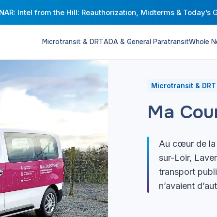
AR: Intel from the Hill: Reauthorization, Midterms & Today’s 
Microtransit & DRT
ADA & General Paratransit
Whole N
Microtransit & DRT
Ma Cou
Au cœur de la
sur-Loir, Lave
transport publi
n’avaient d’aut